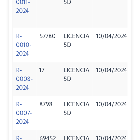
0011-
5D
E
2024
R-
57780
LICENCIA
10/04/2024
S
0010-
5D
/ 
2024
DE
R-
17
LICENCIA
10/04/2024
G
0008-
5D
M
2024
DE
R-
8798
LICENCIA
10/04/2024
L
0007-
5D
OL
2024
DE
R-
69452
LICENCIA
10/04/2024
G