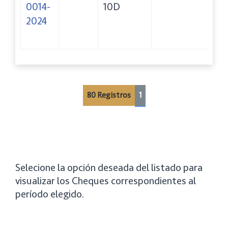
0014-
10D
M
2024
L
C
80 Registros
1
Selecione la opción deseada del listado para
visualizar los Cheques correspondientes al
período elegido.