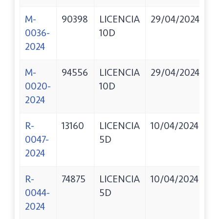
M-
90398
LICENCIA
29/04/2024
Z
0036-
10D
C
2024
M-
94556
LICENCIA
29/04/2024
B
0020-
10D
P
2024
O
R-
13160
LICENCIA
10/04/2024
N
0047-
5D
P
2024
R-
74875
LICENCIA
10/04/2024
D
0044-
5D
J
2024