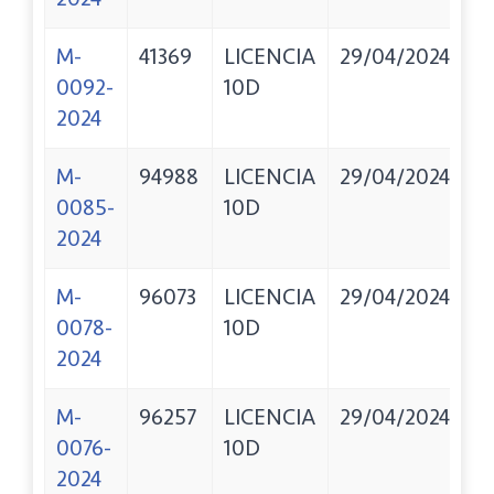
M-
41369
LICENCIA
29/04/2024
T
0092-
10D
A
2024
M-
94988
LICENCIA
29/04/2024
"
0085-
10D
S
2024
M-
96073
LICENCIA
29/04/2024
L
0078-
10D
T
2024
B
M-
96257
LICENCIA
29/04/2024
M
0076-
10D
M
2024