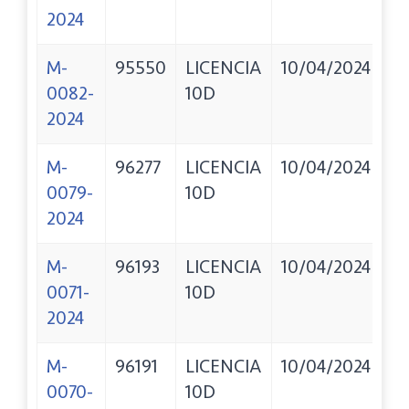
2024
E
M-
95550
LICENCIA
10/04/2024
M
0082-
10D
M
2024
SA
M-
96277
LICENCIA
10/04/2024
V
0079-
10D
M
2024
M-
96193
LICENCIA
10/04/2024
B
0071-
10D
B
2024
M-
96191
LICENCIA
10/04/2024
S
0070-
10D
A