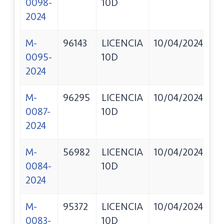
0098-
10D
E
2024
VA
M-
96143
LICENCIA
10/04/2024
G
0095-
10D
N
2024
C
M-
96295
LICENCIA
10/04/2024
S
0087-
10D
F
2024
M-
56982
LICENCIA
10/04/2024
C
0084-
10D
N
2024
M-
95372
LICENCIA
10/04/2024
T
0083-
10D
S