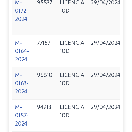
M-
95537
LICENCIA
29/04/2024
C
0172-
10D
J
2024
H
M
M-
77157
LICENCIA
29/04/2024
B
0164-
10D
M
2024
M-
96610
LICENCIA
29/04/2024
G
0163-
10D
N
2024
M-
94913
LICENCIA
29/04/2024
C
0157-
10D
N
2024