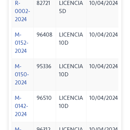
R-
82721
LICENCIA
10/04/2024
A
0002-
5D
A
2024
DI
M-
96408
LICENCIA
10/04/2024
V
0152-
10D
2024
M-
95336
LICENCIA
10/04/2024
V
0150-
10D
J
2024
M-
96510
LICENCIA
10/04/2024
O
0142-
10D
Y
2024
J
M-
96312
LICENCIA
10/04/2024
L