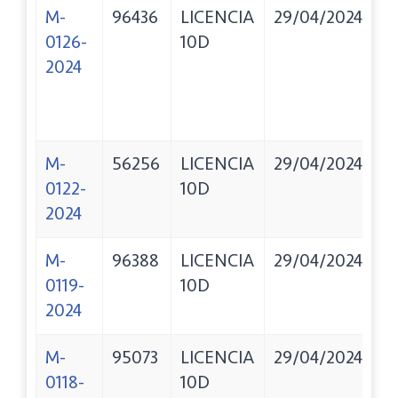
M-
96436
LICENCIA
29/04/2024
G
0126-
10D
U
2024
M-
56256
LICENCIA
29/04/2024
D
0122-
10D
Y
2024
A
M-
96388
LICENCIA
29/04/2024
R
0119-
10D
2024
M-
95073
LICENCIA
29/04/2024
T
0118-
10D
O