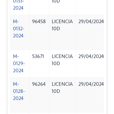
0133-
10D
C
2024
M
M-
96458
LICENCIA
29/04/2024
L
0132-
10D
A
2024
P
L
M-
53671
LICENCIA
29/04/2024
H
0129-
10D
G
2024
M-
96264
LICENCIA
29/04/2024
V
0128-
10D
E
2024
A
A