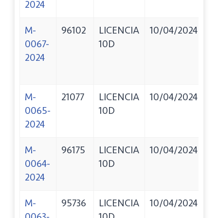
2024
E
M-
96102
LICENCIA
10/04/2024
A
0067-
10D
S
2024
S
R
M-
21077
LICENCIA
10/04/2024
DG
0065-
10D
2024
M-
96175
LICENCIA
10/04/2024
G
0064-
10D
F
2024
M-
95736
LICENCIA
10/04/2024
S
0063-
10D
F