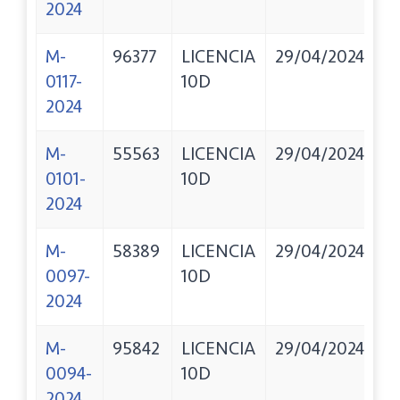
2024
M-
96377
LICENCIA
29/04/2024
S
0117-
10D
Y
2024
E
M-
55563
LICENCIA
29/04/2024
V
0101-
10D
A
2024
M-
58389
LICENCIA
29/04/2024
R
0097-
10D
M
2024
M-
95842
LICENCIA
29/04/2024
M
0094-
10D
M
2024