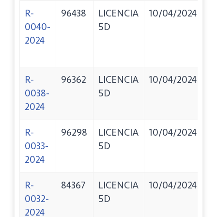
R-
96438
LICENCIA
10/04/2024
B
0040-
5D
C
2024
L
T
R-
96362
LICENCIA
10/04/2024
G
0038-
5D
C
2024
R-
96298
LICENCIA
10/04/2024
N
0033-
5D
R
2024
G
R-
84367
LICENCIA
10/04/2024
F
0032-
5D
D
2024