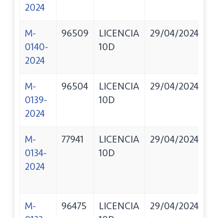
2024
M-
96509
LICENCIA
29/04/2024
T
0140-
10D
A
2024
M-
96504
LICENCIA
29/04/2024
A
0139-
10D
E
2024
C
M-
77941
LICENCIA
29/04/2024
B
0134-
10D
M
2024
I
M
M-
96475
LICENCIA
29/04/2024
C