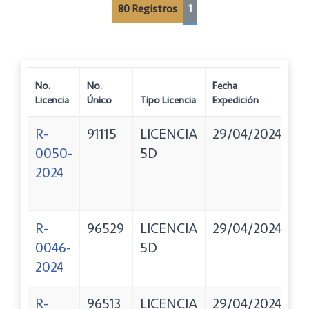
80 Registros
1
No.
No.
Fecha
Licencia
Único
Tipo Licencia
Expedición
Tit
R-
91115
LICENCIA
29/04/2024
B
0050-
5D
A
2024
D
G
R-
96529
LICENCIA
29/04/2024
E
0046-
5D
R
2024
T
R-
96513
LICENCIA
29/04/2024
L