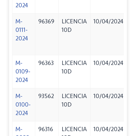
2024
M-
96369
LICENCIA
10/04/2024
I
0111-
10D
DE
2024
M-
96363
LICENCIA
10/04/2024
B
0109-
10D
B
2024
L
M-
93562
LICENCIA
10/04/2024
G
0100-
10D
A
2024
F
M-
96316
LICENCIA
10/04/2024
E