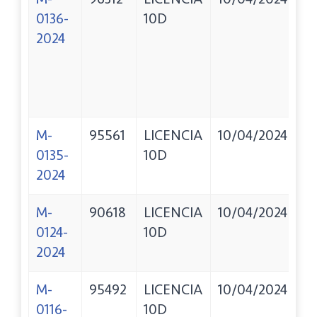
0136-
10D
S
2024
M-
95561
LICENCIA
10/04/2024
O
0135-
10D
D
2024
M-
90618
LICENCIA
10/04/2024
P
0124-
10D
E
2024
M-
95492
LICENCIA
10/04/2024
C
0116-
10D
E