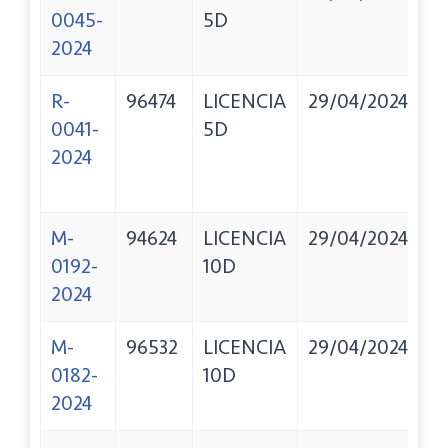
0045-
5D
L
2024
R-
96474
LICENCIA
29/04/2024
O
0041-
5D
E
2024
R
F
M-
94624
LICENCIA
29/04/2024
L
0192-
10D
M
2024
M-
96532
LICENCIA
29/04/2024
M
0182-
10D
G
2024