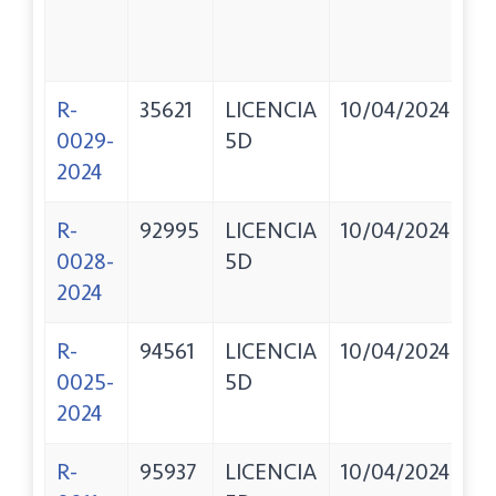
R-
35621
LICENCIA
10/04/2024
P
0029-
5D
S
2024
G
R-
92995
LICENCIA
10/04/2024
S
0028-
5D
Y
2024
C
R-
94561
LICENCIA
10/04/2024
P
0025-
5D
A
2024
V
R-
95937
LICENCIA
10/04/2024
B