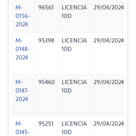
M-
96561
LICENCIA
29/04/2024
O
0156-
10D
D
2024
M-
95398
LICENCIA
29/04/2024
S
0148-
10D
S
2024
M-
95460
LICENCIA
29/04/2024
I
0147-
10D
R
2024
A
C.
M-
95251
LICENCIA
29/04/2024
S
0145-
10D
T