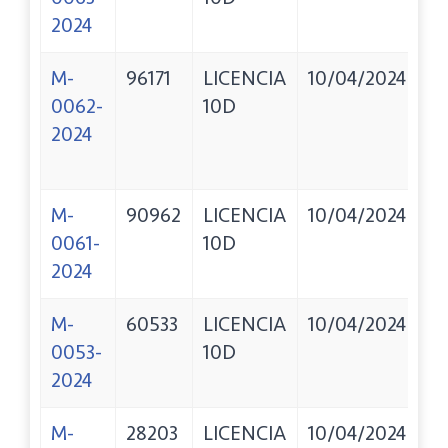
2024
C
M-
96171
LICENCIA
10/04/2024
C
0062-
10D
D
2024
A
N
M-
90962
LICENCIA
10/04/2024
S
0061-
10D
J
2024
M
M-
60533
LICENCIA
10/04/2024
BA
0053-
10D
2024
M-
28203
LICENCIA
10/04/2024
P