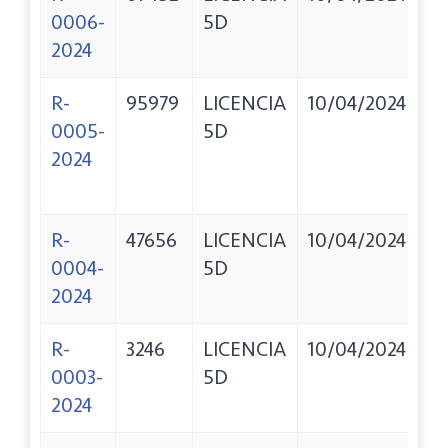
0006-
5D
A
2024
DI
R-
95979
LICENCIA
10/04/2024
I
0005-
5D
C.
2024
R.
R-
47656
LICENCIA
10/04/2024
MA
0004-
5D
C
2024
J
R-
3246
LICENCIA
10/04/2024
P
0003-
5D
/ 
2024
DE