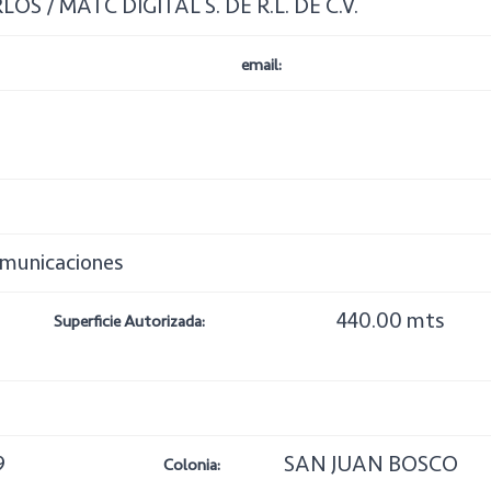
S / MATC DIGITAL S. DE R.L. DE C.V.
email:
omunicaciones
440.00 mts
Superficie Autorizada:
9
SAN JUAN BOSCO
Colonia: