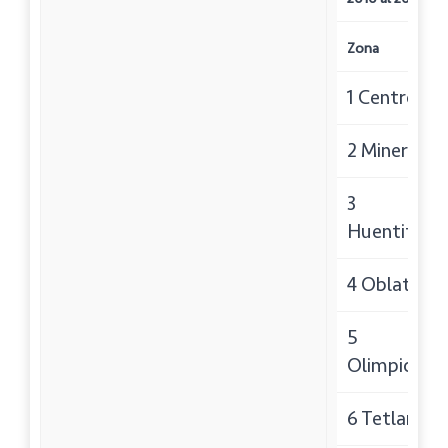
Zona
1 Centro:
2 Minerva:
3
Huentitan:
4 Oblatos:
5
Olimpica:
6 Tetlan: