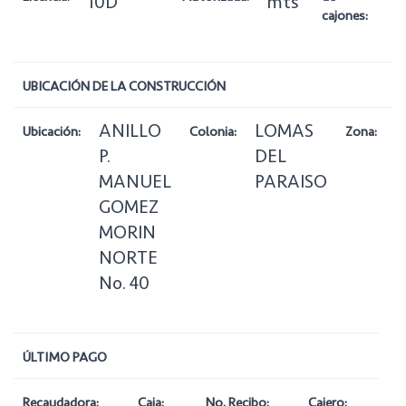
10D
mts
cajones:
UBICACIÓN DE LA CONSTRUCCIÓN
ANILLO
LOMAS
3
Ubicación:
Colonia:
Zona:
P.
DEL
H
MANUEL
PARAISO
GOMEZ
MORIN
NORTE
No. 40
ÚLTIMO PAGO
Recaudadora:
Caja:
No. Recibo:
Cajero: