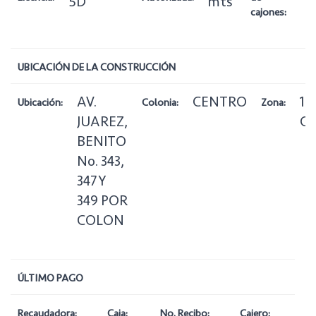
5D
mts
cajones:
UBICACIÓN DE LA CONSTRUCCIÓN
AV.
CENTRO
1
Ubicación:
Colonia:
Zona:
JUAREZ,
Ce
BENITO
No. 343,
347 Y
349 POR
COLON
ÚLTIMO PAGO
Recaudadora:
Caja:
No. Recibo:
Cajero: