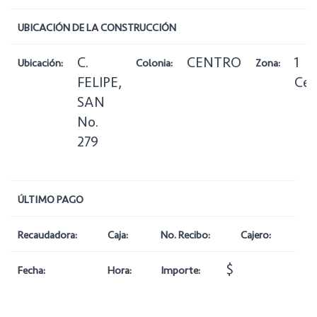
UBICACIÓN DE LA CONSTRUCCIÓN
C.
CENTRO
1
Ubicación:
Colonia:
Zona:
FELIPE,
Cen
SAN
No.
279
ÚLTIMO PAGO
Recaudadora:
Caja:
No. Recibo:
Cajero:
$
Fecha:
Hora:
Importe: