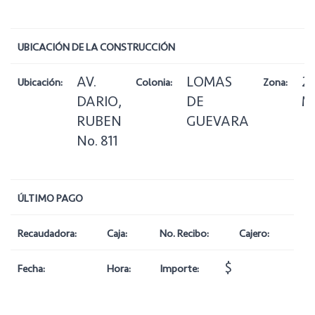
UBICACIÓN DE LA CONSTRUCCIÓN
AV.
LOMAS
2
Ubicación:
Colonia:
Zona:
DARIO,
DE
Mi
RUBEN
GUEVARA
No. 811
ÚLTIMO PAGO
Recaudadora:
Caja:
No. Recibo:
Cajero:
$
Fecha:
Hora:
Importe: