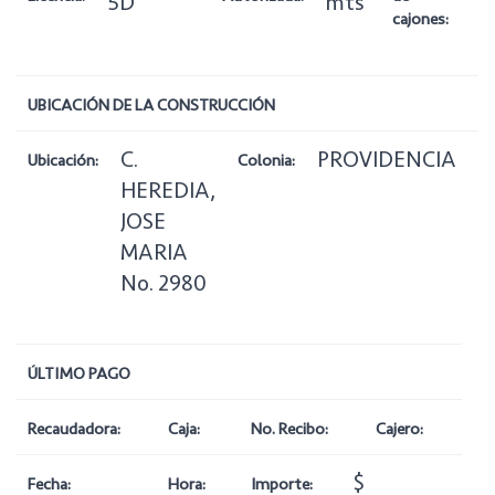
5D
mts
cajones:
UBICACIÓN DE LA CONSTRUCCIÓN
C.
PROVIDENCIA
Ubicación:
Colonia:
Zo
HEREDIA,
JOSE
MARIA
No. 2980
ÚLTIMO PAGO
Recaudadora:
Caja:
No. Recibo:
Cajero:
$
Fecha:
Hora:
Importe: