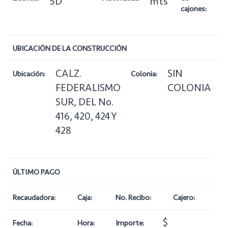
5D
mts
cajones:
UBICACIÓN DE LA CONSTRUCCIÓN
CALZ.
SIN
Ubicación:
Colonia:
Z
FEDERALISMO
COLONIA
SUR, DEL No.
416, 420, 424 Y
428
ÚLTIMO PAGO
Recaudadora:
Caja:
No. Recibo:
Cajero:
$
Fecha:
Hora:
Importe: