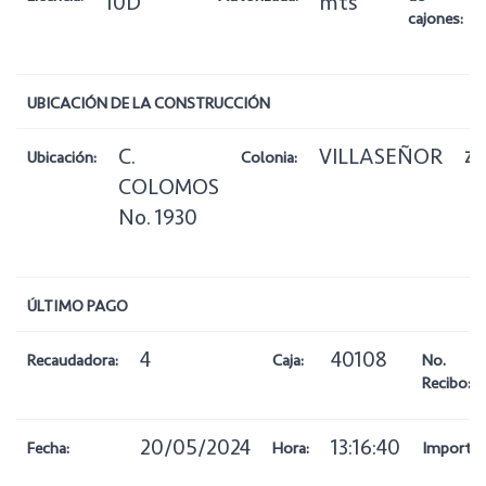
10D
mts
cajones:
UBICACIÓN DE LA CONSTRUCCIÓN
C.
VILLASEÑOR
Ubicación:
Colonia:
Zo
COLOMOS
No. 1930
ÚLTIMO PAGO
4
40108
Recaudadora:
Caja:
No.
Recibo:
20/05/2024
13:16:40
Fecha:
Hora:
Importe: