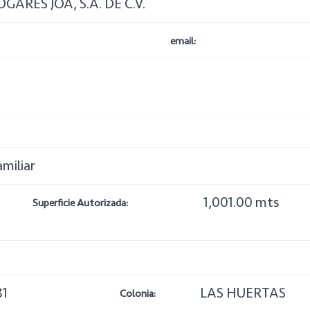
GARES JOA, S.A. DE C.V.
email:
amiliar
1,001.00 mts
Superficie Autorizada:
81
LAS HUERTAS
Colonia: