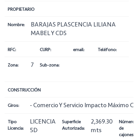
PROPIETARIO
BARAJAS PLASCENCIA LILIANA
Nombre:
MABEL Y CDS
RFC:
CURP:
email:
Teléfono:
7
Zona:
Sub-zona:
CONSTRUCCIÓN
- Comercio Y Servicio Impacto Máximo CS
Giros:
LICENCIA
2,369.30
Tipo
Superficie
Número
Licencia:
Autorizada:
de
5D
mts
cajones: