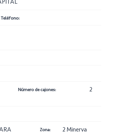
APITAL
Teléfono:
2
Número de cajones:
VARA
2 Minerva
Zona: