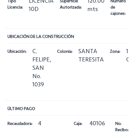
LICENCIA
120.00
Tipo
Superficie
Número
Licencia:
Autorizada:
de
10D
mts
cajones:
UBICACIÓN DE LA CONSTRUCCIÓN
C.
SANTA
1
Ubicación:
Colonia:
Zona:
FELIPE,
TERESITA
Ce
SAN
No.
1039
ÚLTIMO PAGO
4
40106
Recaudadora:
Caja:
No.
Recibo: