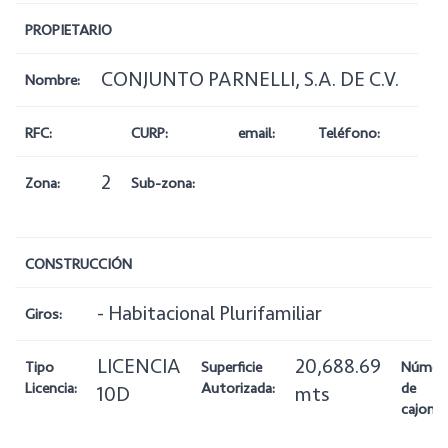
PROPIETARIO
CONJUNTO PARNELLI, S.A. DE C.V.
Nombre:
RFC:
CURP:
email:
Teléfono:
2
Zona:
Sub-zona:
CONSTRUCCIÓN
- Habitacional Plurifamiliar
Giros:
LICENCIA
20,688.69
Tipo
Superficie
Númer
Licencia:
Autorizada:
de
10D
mts
cajones