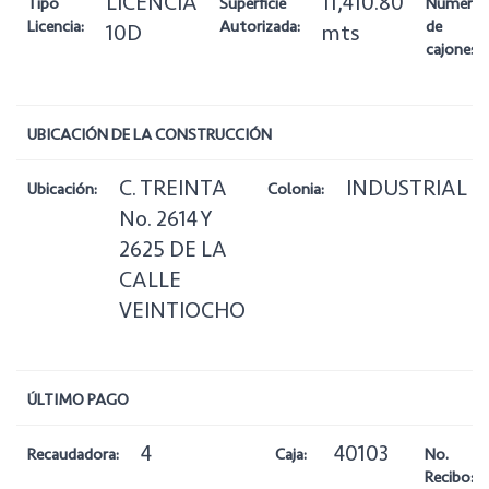
LICENCIA
11,410.80
Tipo
Superficie
Número
Licencia:
Autorizada:
de
10D
mts
cajones:
UBICACIÓN DE LA CONSTRUCCIÓN
C. TREINTA
INDUSTRIAL
Ubicación:
Colonia:
No. 2614 Y
2625 DE LA
CALLE
VEINTIOCHO
ÚLTIMO PAGO
4
40103
Recaudadora:
Caja:
No.
Recibo: