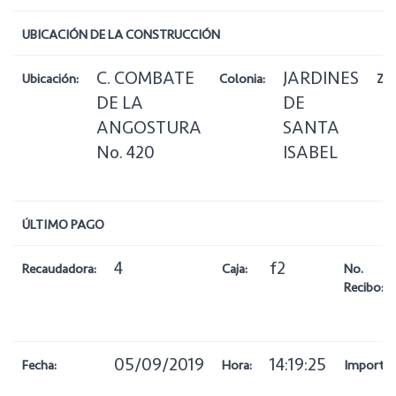
UBICACIÓN DE LA CONSTRUCCIÓN
C. COMBATE
JARDINES
Ubicación:
Colonia:
Zon
DE LA
DE
ANGOSTURA
SANTA
No. 420
ISABEL
ÚLTIMO PAGO
4
f2
Recaudadora:
Caja:
No.
Recibo:
05/09/2019
14:19:25
Fecha:
Hora:
Importe: