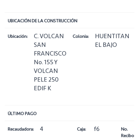
UBICACIÓN DE LA CONSTRUCCIÓN
C. VOLCAN
HUENTITAN
Ubicación:
Colonia:
Z
SAN
EL BAJO
FRANCISCO
No. 155 Y
VOLCAN
PELE 250
EDIF K
ÚLTIMO PAGO
4
f6
Recaudadora:
Caja:
No.
Recibo: