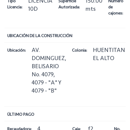
LICENCIA
150.00
Tipo
Superficie
Número
Licencia:
Autorizada:
de
10D
mts
cajones:
UBICACIÓN DE LA CONSTRUCCIÓN
AV.
HUENTITAN
Ubicación:
Colonia:
DOMINGUEZ,
EL ALTO
BELISARIO
No. 4079,
4079 - "A" Y
4079 - "B"
ÚLTIMO PAGO
4
f2
Recaudadora:
Caja:
No.