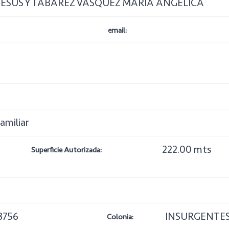
 JESUS Y TABAREZ VASQUEZ MARIA ANGELICA
email:
familiar
222.00 mts
Superficie Autorizada:
3756
INSURGENTE
Colonia: