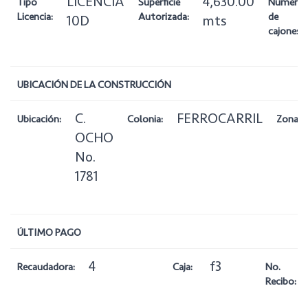
LICENCIA
4,630.00
Tipo
Superficie
Número
Licencia:
Autorizada:
de
10D
mts
cajones:
UBICACIÓN DE LA CONSTRUCCIÓN
C.
FERROCARRIL
Ubicación:
Colonia:
Zona:
OCHO
No.
1781
ÚLTIMO PAGO
4
f3
Recaudadora:
Caja:
No.
Recibo: