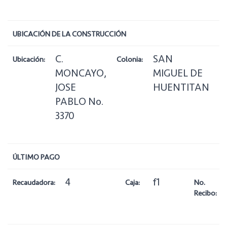
UBICACIÓN DE LA CONSTRUCCIÓN
C.
SAN
Ubicación:
Colonia:
Zo
MONCAYO,
MIGUEL DE
JOSE
HUENTITAN
PABLO No.
3370
ÚLTIMO PAGO
4
f1
Recaudadora:
Caja:
No.
Recibo: