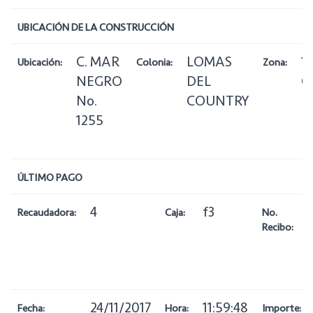
UBICACIÓN DE LA CONSTRUCCIÓN
C. MAR
LOMAS
1
Ubicación:
Colonia:
Zona:
NEGRO
DEL
C
No.
COUNTRY
1255
ÚLTIMO PAGO
4
f3
Recaudadora:
Caja:
No.
Recibo:
24/11/2017
11:59:48
Fecha:
Hora:
Importe: