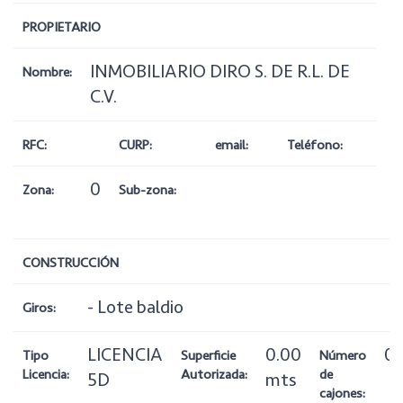
PROPIETARIO
INMOBILIARIO DIRO S. DE R.L. DE
Nombre:
C.V.
RFC:
CURP:
email:
Teléfono:
0
Zona:
Sub-zona:
CONSTRUCCIÓN
- Lote baldio
Giros:
LICENCIA
0.00
0
Tipo
Superficie
Número
Licencia:
Autorizada:
de
5D
mts
cajones: