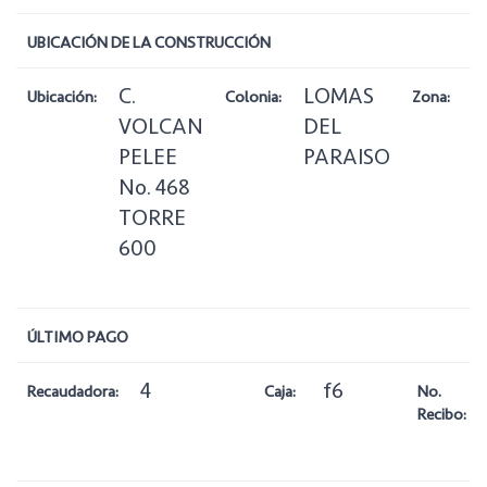
UBICACIÓN DE LA CONSTRUCCIÓN
C.
LOMAS
3
Ubicación:
Colonia:
Zona:
VOLCAN
DEL
H
PELEE
PARAISO
No. 468
TORRE
600
ÚLTIMO PAGO
4
f6
Recaudadora:
Caja:
No.
Recibo: