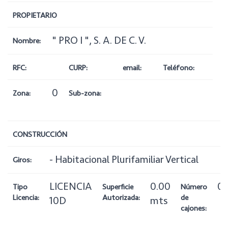
PROPIETARIO
" PRO I ", S. A. DE C. V.
Nombre:
RFC:
CURP:
email:
Teléfono:
0
Zona:
Sub-zona:
CONSTRUCCIÓN
- Habitacional Plurifamiliar Vertical
Giros:
LICENCIA
0.00
0
Tipo
Superficie
Número
Licencia:
Autorizada:
de
10D
mts
cajones: