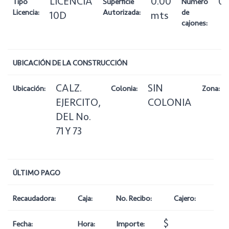
LICENCIA
0.00
0
Tipo
Superficie
Número
Licencia:
Autorizada:
de
10D
mts
cajones:
UBICACIÓN DE LA CONSTRUCCIÓN
CALZ.
SIN
Ubicación:
Colonia:
Zona:
EJERCITO,
COLONIA
DEL No.
71 Y 73
ÚLTIMO PAGO
Recaudadora:
Caja:
No. Recibo:
Cajero:
$
Fecha:
Hora:
Importe: