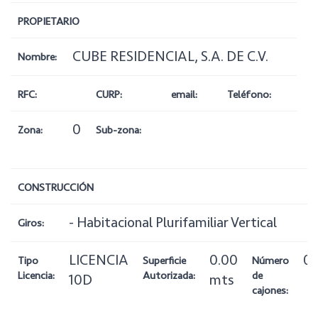
PROPIETARIO
CUBE RESIDENCIAL, S.A. DE C.V.
Nombre:
RFC:
CURP:
email:
Teléfono:
0
Zona:
Sub-zona:
CONSTRUCCIÓN
- Habitacional Plurifamiliar Vertical
Giros:
LICENCIA
0.00
0
Tipo
Superficie
Número
Licencia:
Autorizada:
de
10D
mts
cajones: