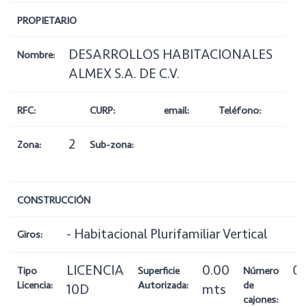
PROPIETARIO
DESARROLLOS HABITACIONALES
Nombre:
ALMEX S.A. DE C.V.
RFC:
CURP:
email:
Teléfono:
2
Zona:
Sub-zona:
CONSTRUCCIÓN
- Habitacional Plurifamiliar Vertical
Giros:
LICENCIA
0.00
0
Tipo
Superficie
Número
Licencia:
Autorizada:
de
10D
mts
cajones: