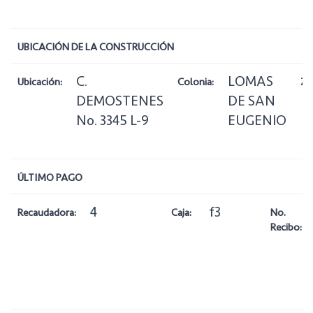
UBICACIÓN DE LA CONSTRUCCIÓN
C.
LOMAS
Ubicación:
Colonia:
Zo
DEMOSTENES
DE SAN
No. 3345 L-9
EUGENIO
ÚLTIMO PAGO
4
f3
Recaudadora:
Caja:
No.
Recibo: