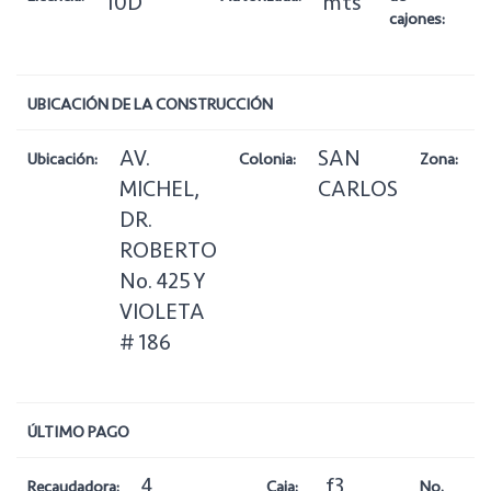
10D
mts
cajones:
UBICACIÓN DE LA CONSTRUCCIÓN
AV.
SAN
1
Ubicación:
Colonia:
Zona:
MICHEL,
CARLOS
C
DR.
ROBERTO
No. 425 Y
VIOLETA
# 186
ÚLTIMO PAGO
4
f3
Recaudadora:
Caja:
No.