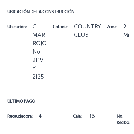
UBICACIÓN DE LA CONSTRUCCIÓN
C.
COUNTRY
2
Ubicación:
Colonia:
Zona:
MAR
CLUB
Min
ROJO
No.
2119
Y
2125
ÚLTIMO PAGO
4
f6
Recaudadora:
Caja:
No.
Recibo: