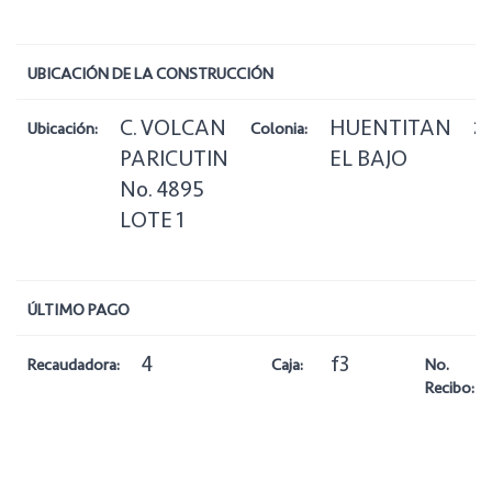
UBICACIÓN DE LA CONSTRUCCIÓN
C. VOLCAN
HUENTITAN
Ubicación:
Colonia:
Zo
PARICUTIN
EL BAJO
No. 4895
LOTE 1
ÚLTIMO PAGO
4
f3
Recaudadora:
Caja:
No.
Recibo: