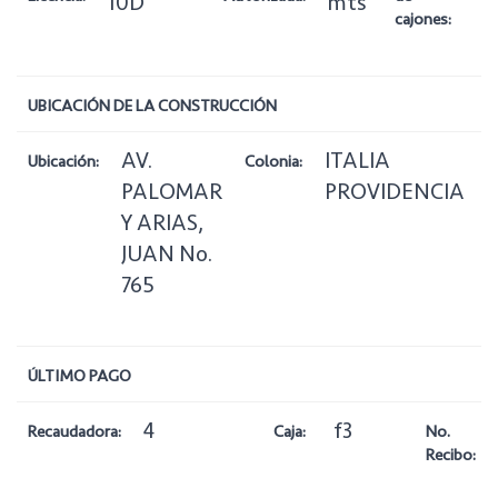
10D
mts
cajones:
UBICACIÓN DE LA CONSTRUCCIÓN
AV.
ITALIA
Ubicación:
Colonia:
Z
PALOMAR
PROVIDENCIA
Y ARIAS,
JUAN No.
765
ÚLTIMO PAGO
4
f3
Recaudadora:
Caja:
No.
Recibo: