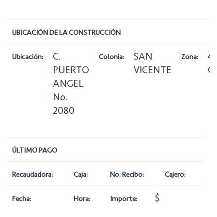
UBICACIÓN DE LA CONSTRUCCIÓN
C.
SAN
4
Ubicación:
Colonia:
Zona:
PUERTO
VICENTE
O
ANGEL
No.
2080
ÚLTIMO PAGO
Recaudadora:
Caja:
No. Recibo:
Cajero:
$
Fecha:
Hora:
Importe: