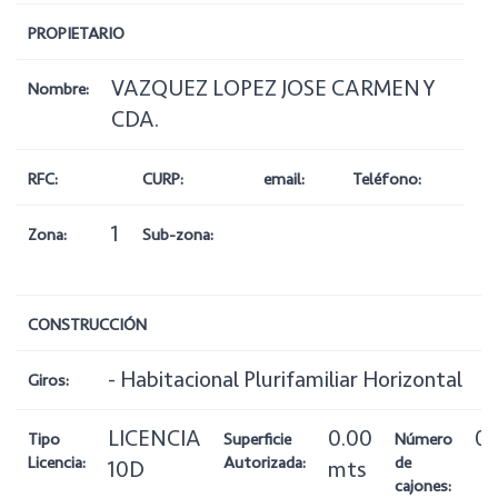
PROPIETARIO
VAZQUEZ LOPEZ JOSE CARMEN Y
Nombre:
CDA.
RFC:
CURP:
email:
Teléfono:
1
Zona:
Sub-zona:
CONSTRUCCIÓN
- Habitacional Plurifamiliar Horizontal
Giros:
LICENCIA
0.00
0
Tipo
Superficie
Número
Licencia:
Autorizada:
de
10D
mts
cajones: