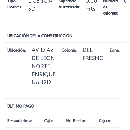
LICENCIA
0.00
0
Tipo
Superficie
Número
Licencia:
Autorizada:
de
5D
mts
cajones:
UBICACIÓN DE LA CONSTRUCCIÓN
AV. DIAZ
DEL
7
Ubicación:
Colonia:
Zona:
DE LEON
FRESNO
C
NORTE,
d
ENRIQUE
S
No. 1212
ÚLTIMO PAGO
Recaudadora:
Caja:
No. Recibo:
Cajero: