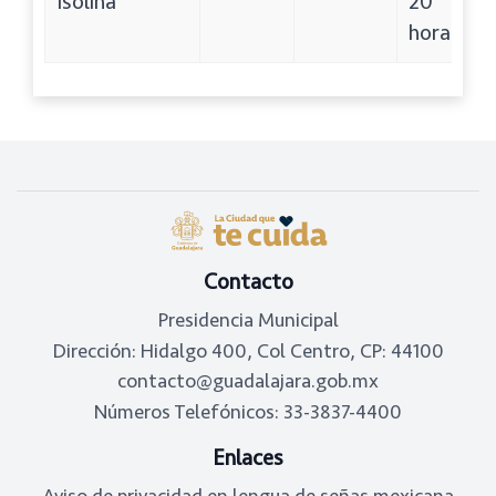
Isolina
20
hora
Footer
Contacto
Presidencia Municipal
Dirección: Hidalgo 400, Col Centro, CP: 44100
contacto@guadalajara.gob.mx
Números Telefónicos: 33-3837-4400
Enlaces